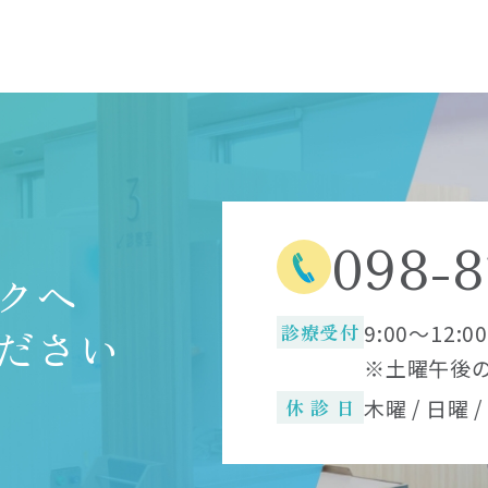
098-8
クへ
ださい
診療受付
9:00～12:00
※土曜午後の
休 診 日
木曜 / 日曜 