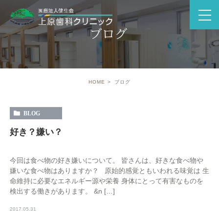
ブログ
HOME
ブログ
BLOG
好き？嫌い？
今回は食べ物の好き嫌いについて。 皆さんは、好きな食べ物や
嫌いな食べ物はありますか？ 原始的感覚ともいわれる味覚は 生
命維持に必要なエネルギー源や栄養 身体にとって有害なものを
検出する働きがあります。 &n […]
2017.05.31