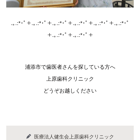
.｡.:*･ﾟ＋.｡.:*･ﾟ＋.｡.:*･ﾟ＋.｡.:*･ﾟ＋.｡.:*･ﾟ＋.｡.:*･ﾟ
＋.｡.:*･ﾟ＋.｡.:*･ﾟ＋
浦添市で歯医者さんを探している方へ
上原歯科クリニック
どうぞお越しください
医療法人健生会上原歯科クリニック